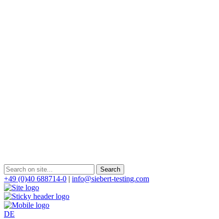
+49 (0)40 688714-0
|
info@siebert-testing.com
DE