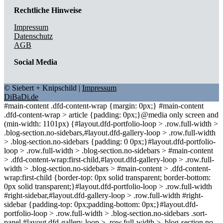
Rechtliche Hinweise
Impressum
Datenschutz
AGB
Social Media
© Siebert + Knipschild |
Impressum
DiBaDi.de
#main-content .dfd-content-wrap {margin: 0px;} #main-content
.dfd-content-wrap > article {padding: 0px;}@media only screen and
(min-width: 1101px) {#layout.dfd-portfolio-loop > .row.full-width >
.blog-section.no-sidebars,#layout.dfd-gallery-loop > .row.full-width
> .blog-section.no-sidebars {padding: 0 0px;}#layout.dfd-portfolio-
loop > .row.full-width > .blog-section.no-sidebars > #main-content
> .dfd-content-wrap:first-child,#layout.dfd-gallery-loop > .row.full-
width > .blog-section.no-sidebars > #main-content > .dfd-content-
wrap:first-child {border-top: 0px solid transparent; border-bottom:
0px solid transparent;}#layout.dfd-portfolio-loop > .row.full-width
#right-sidebar,#layout.dfd-gallery-loop > .row.full-width #right-
sidebar {padding-top: 0px;padding-bottom: 0px;}#layout.dfd-
portfolio-loop > .row.full-width > .blog-section.no-sidebars .sort-
panel,#layout.dfd-gallery-loop > .row.full-width > .blog-section.no-