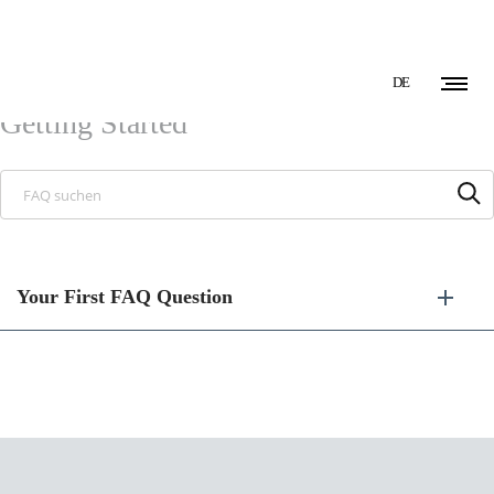
[helpie_notices group_id=’123’/]
DE
Getting Started
Your First FAQ Question