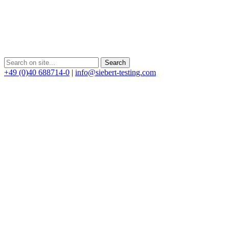
+49 (0)40 688714-0
|
info@siebert-testing.com