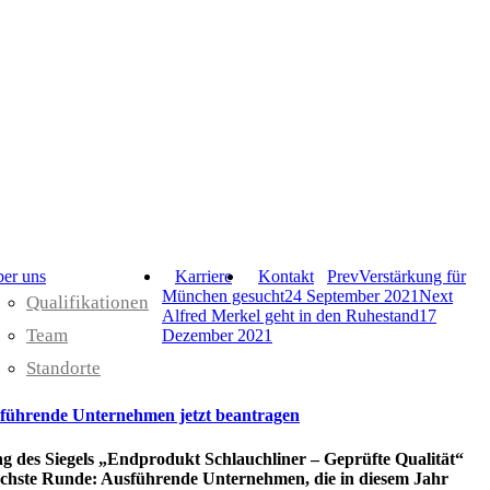
er uns
Karriere
Kontakt
Prev
Verstärkung für
München gesucht
24 September 2021
Next
Qualifikationen
Alfred Merkel geht in den Ruhestand
17
Team
Dezember 2021
Standorte
usführende Unternehmen jetzt beantragen
ng des Siegels „Endprodukt Schlauchliner – Geprüfte Qualität“
nächste Runde: Ausführende Unternehmen, die in diesem Jahr