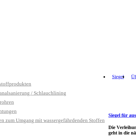
Siegel
Üb
stoffprodukten
analsanierung / Schlauchlining
rohren
htungen
Siegel für a
en zum Umgang mit wassergefährdenden Stoffen
Die Verleihu
geht in die 